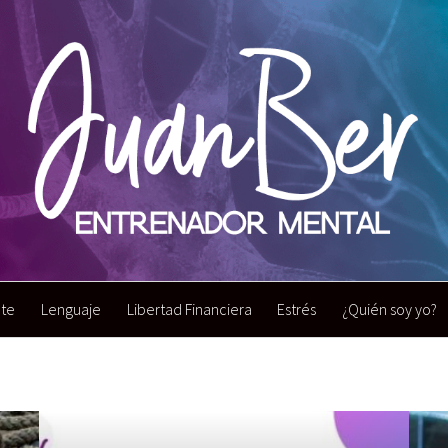
nte
Lenguaje
Libertad Financiera
Estrés
¿Quién soy yo?