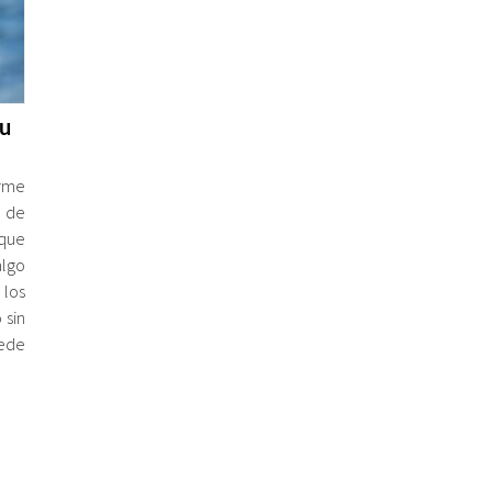
tu
rme
 de
que
lgo
 los
 sin
uede