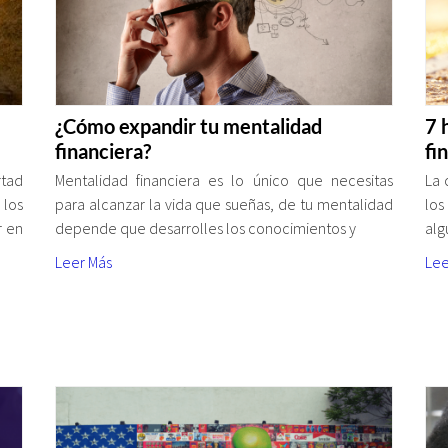
¿Cómo expandir tu mentalidad
7 
financiera?
fi
tad
Mentalidad financiera es lo único que necesitas
La 
los
para alcanzar la vida que sueñas, de tu mentalidad
los
r en
depende que desarrolles los conocimientos y
alg
Leer Más
Lee