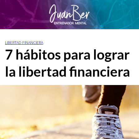
S
a
l
t
a
r
LIBERTAD FINANCIERA
a
7 hábitos para lograr
l
c
la libertad financiera
o
n
t
e
n
i
d
o